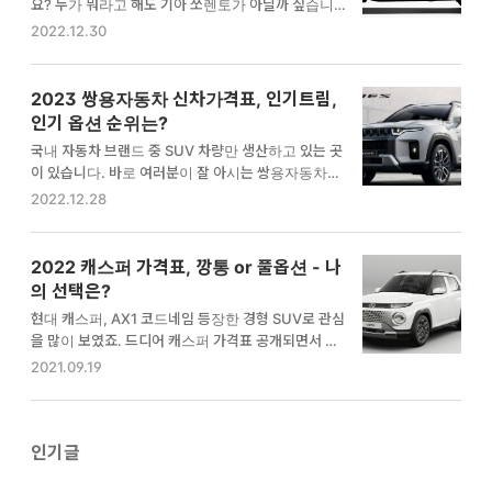
요? 누가 뭐라고 해도 기아 쏘렌토가 아닐까 싶습니다.
실내 공간도 넓고 승차감도 넓어서 어느 하나 빠지는 것
2022.12.30
없이 무난한 차량이죠. 꾸준하게 인기비결이 여기 있는
것 같습니다. 2023년 쏘렌토 가격표를 기본으로 인기
트림, 인기 옵션, 인기색상을 알려드릴께요. 차량 선택
2023 쌍용자동차 신차가격표, 인기트림,
시 도움이 되셨으면 합니다. [[목차]] 1. 기아 쏘렌토 가
인기 옵션 순위는?
격표, 할인혜택은? 쏘렌토, 2023년형 출시되면서 기존
국내 자동차 브랜드 중 SUV 차량만 생산하고 있는 곳
보다 가격표가 소폭 상승했습니다. 매년 자동차 새 모델
이 있습니다. 바로 여러분이 잘 아시는 쌍용자동차입니
이 나올때마다 단골 멘트죠. '상품성을 강화'된 쏘렌토
다. 튼튼하고 내구성이 좋다는 이미지를 가지고 있는데
2022.12.28
의 가격은 어떻게 바뀌었을까요? 또 5인승, 6인승, 7인
요. 올해 출시된 토레스가 쌍용자동차의 인기를 견인하
승 모델이 있는데 어떤 것이 가장 인기가 있을지 살펴보
고 있습니다. 쌍용자동차 신차가격표를 통해 차량가격
겠습니다. 2023 쏘렌토 달라진 점은? 전 트림 공통…
과 인기 있는 트림, 옵션을 통해 차량선택에 도움이 되
2022 캐스퍼 가격표, 깡통 or 풀옵션 - 나
셨으면 좋겠습니다. [[목차]] 1. 토레스 신차가격표, 할
의 선택은?
인혜택은? 쌍용차의 이미지를 완전 바꿔놓은 차량이
현대 캐스퍼, AX1 코드네임 등장한 경형 SUV로 관심
죠? 가성비가 좋아 인기 있는 모델입니다. 가솔린 1.5
을 많이 보였죠. 드디어 캐스퍼 가격표 공개되면서 사전
터보 엔진이라 배기량은 적지만 출력은 작지 않죠. 우선
예약이 시작되었는데요. 가격 때문에 말이 많더라구요.
2021.09.19
토레스 신차가격표를 알려드립니다. 1) 신차가격표 신
캐스퍼의 등급은 스마트, 모던, 인스퍼레이션이지만 사
차가격표 트림 가격 토레스(가솔린 1.5 터보) T5 2WD
실상 소비자의 선택지는 두 가지인데요. 왜 깡통(스마
2,740만원 T5 4WD 2,940만원 T7 2WD 3,020만
트) 아니면 풀옵션(인스퍼레이션)을 사야 되는지 알려
원…
드리겠습니다. 캐스퍼 깡통(스마트 트림) : 1385만원
인기글
캐스퍼 풀옵(인스퍼레이션 트림) : 1870만원 [국산차