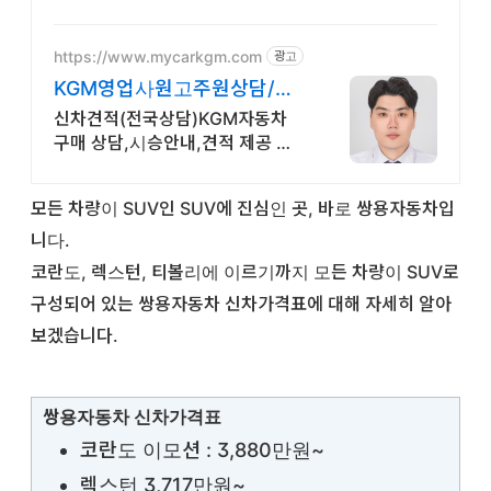
https://www.mycarkgm.com
광고
KGM영업사원고주원상담/견
적 KGM영업사원고주원상담/
신차견적(전국상담)KGM자동차
견적
구매 상담,시승안내,견적 제공 등
을 도와드립니다. KGM자동차 구
매 상담,시승안내,견적 제공 등을
모든 차량이 SUV인 SUV에 진심인 곳, 바로 쌍용자동차입
도와드리는 고주원AM입니다.
니다.
코란도, 렉스턴, 티볼리에 이르기까지 모든 차량이 SUV로
구성되어 있는 쌍용자동차 신차가격표에 대해 자세히 알아
보겠습니다.
쌍용자동차 신차가격표
코란도 이모션 : 3,880만원~
렉스턴 3,717만원~