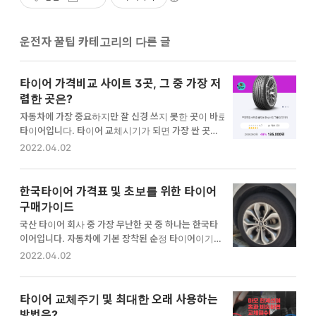
운전자 꿀팁 카테고리의 다른 글
타이어 가격비교 사이트 3곳, 그 중 가장 저
렴한 곳은?
자동차에 가장 중요하지만 잘 신경 쓰지 못한 곳이 바로
타이어입니다. 타이어 교체시기가 되면 가장 싼 곳을 찾
아 타이어 가격비교 사이트를 찾아 헤매는데요. 오늘은
2022.04.02
타이어 가격비교 사이트 3곳을 알려드리고, 가장 싸게
살 수 있는 곳을 알려드릴게요. 타이어 가격비교 사이트
TOP3 1. 타이어픽 2. ABC타이어 3. 다나와 타이어 가
한국타이어 가격표 및 초보를 위한 타이어
격비교 타이어 교체시기 우선 타이어 교체시기가 되었
구매가이드
는지 확인해보세요. 타이어 마모한계선까지 타이어가
국산 타이어 회사 중 가장 무난한 곳 중 하나는 한국타
닳아있거나, 타이어 교체한 지 5년이 넘었다면 타이어
이어입니다. 자동차에 기본 장착된 순정 타이어이기도
교체를 염두에 두셔야 합니다. [운전자 꿀팁] - 타이어
하죠. 오늘은 한국타이어 가격표와 초보분들을 위한 타
2022.04.02
교체주기 및 최대한 오래 사용하는 방법은? 타이어 가
이어 구매가이드를 같이 알려드리려고 합니다. 한국타
격비교 사이트 국산 타이어는 넥센, 한국타이어, 금호타
이어 가격표(타이어 1개 기준) 벤투스 프리미엄 컴포트
이어, 수입타이어로는 미쉐린, 콘티넨탈, 브리지스톤
: 12만원 ~ 키너지 컴포트 : 9.5만원 ~ 다이나프로 컴포
타이어 교체주기 및 최대한 오래 사용하는
등이 있죠…
트 : 6만원 ~ 우선 자동차 타이어를 교체하기 전 교체할
방법은?