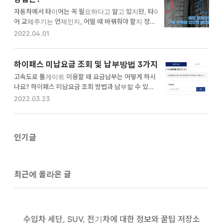
때가 되었는지 먼저 확인해주세요. 타이어 가격도 만만
자동차에서 타이어는 꼭 필요하다고 알고 있지만, 타이
치 않은데, 교체시기도 되지 않았는데 바꾸면 아깝잖아
어 교체주기는 언제인지, 어떨 때 바꿔줘야 할지 정확하
요. [운전자 꿀팁] - 타이어 교체주기 및 최대한 오래 사
게 알고 있는 경우는 드뭅니다. 미쉐린 타이어와 넥센타
2022.04.01
용하는 방법은? 타이어 교체주기 및 최대한 오래 사용
이어에서 알려주는 타이어 교체주기에 대해서 알려드
하는 방법은? 자동차에서 타이어는 꼭 필요하다고 알고
리겠습니다. 타이어 교체주기 6만km 주행한 경우 타이
있지만, 타이어 교체주기는 언제인지, 어떨 때 바꿔줘야
어가 5년이 지난 경우 타이어 마모한계선까지 닳는 경
하이패스 미납요금 조회 및 납부방법 3가지
할지…
우 타이어는 언제 교체해야 되나요? 자동차 엔진오일
고속도로 톨게이트 이용할 때 요금납부는 어떻게 하시
교체시기는 많이 알고 있지만 타이어 교체시기는 잘 모
나요? 하이패스 미납요금 조회 방법과 납부할 수 있는
르는 것이 일반적입니다. 일반적인 타이어 수명은 1년
방법을 알려드리겠습니다. 고속도로 이용 시 현금, 교통
2022.03.23
에 2만km 주행 기준으로 3년이라고 합니다. 하지만 연
카드로 납부할 수 있지만 많은 분들이 하이패스 단말기
도와 키로수보다는 타이어의 마모도에 따라 다릅니다.
를 설치하고 하이패스로 고속도로 톨게이트 비용을 내
우리가 운동화를 신더라도 밑창이 떨어질 때가 되면 바
시는 분들이 많죠. 정차할 필요 없이 편리하고, 요즘은
꾸는 것과 같은 이치이죠. 1년 2만 km 주행 기준 3년에
2~3개 차로를 묶어서 평상시 속도 그대로 통과하는 차
인기글
한 번 교체(약 6만km…
로도 있어서 무척 편리하죠. 그런데 가끔 미납요금이 발
생했다고 연락 오는 경우가 있어 종종 당황하게 되는데
요. 하이패스 미납요금 조회 방법과 납부방법에 대해서
최근에 올라온 글
알려드릴게요. 하이패스 미납요금 조회 하이패스 미납
요금은 PC 및 모바일에서 쉽게 조회할 수 있어요. 로그
인 없이 하이패스 미납요금 조회 홈페이지에서 차량번
호만 넣으면 쉽게 결과를 확인…
수입차 세단, SUV, 전기차에 대한 정보와 꿀팁 저장소