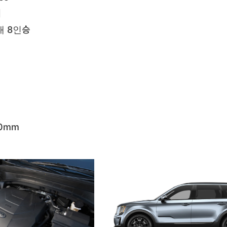
어
대 8인승
00mm