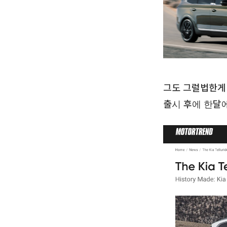
그도 그럴법한게
출시 후에 한달에