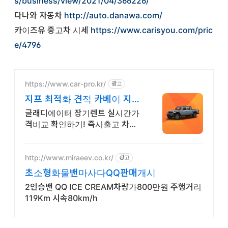
s/business/view/2021/04/366226/
다나와 자동차
http://auto.danawa.com/
카이즈유 중고차 시세
https://www.carisyou.com/pric
e/4796
https://www.car-pro.kr/
광고
지프 최적화 견적 카베이 지프
특가차량 무료견적
글래디에이터 장기렌트 실시간가
격비교 확인하기! 즉시출고 차량
선점! 특가차종! 수입차 최대 할인
견적! 온라인계약! 최적가 프로모
션 차량 빠른출고 선점하세요.
http://www.miraeev.co.kr/
광고
초소형화물밴마사다QQ판매개시
2인승밴 QQ ICE CREAM차량가800만원 주행거리
119Km 시속80km/h