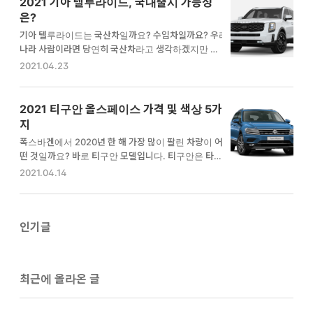
2021 기아 텔루라이드, 국내출시 가능성
3가지입니다. 1. 티구안 외관 페이스리프트 모델은 가
은?
장 먼저 외관에서 차이점이 느껴집니다. 폭스바겐 202
기아 텔루라이드는 국산차일까요? 수입차일까요? 우리
2 티구안도 예외는 아닌데요. 전면의 그릴과 헤드램프
나라 사람이라면 당연히 국산차라고 생각하겠지만 미
는 동일하지만 하단에 안개등부분이 달라졌습니다. C
국인들의 생각은 다릅니다. 미국 조지아주에서 생산하
2021.04.23
자형태로 크롬 몰딩을 넣어 강인한 느낌을 주고 있습니
는 국산차라고 생각합니다. 국내 브랜드이지만 국내에
다. 측면에서는 기존 모델이 옆면에 각을 주었다면 이번
선 생산/판매하지 않고 오로지 북미시장에서만 판매하
2022 모델에선 각을 세우지 않고 평범하게 변화시켰습
는 텔룰라이드 과연 어떤 매력이 있을까요? 한 번 자세
2021 티구안 올스페이스 가격 및 색상 5가
니다. 또 사이드 미러…
히 설명드리겠습니다. 텔룰라이드는 준대형 SUV모델
지
입니다. 국내에 팰리세이드보다 더 큰 SUV라고 보시면
폭스바겐에서 2020년 한 해 가장 많이 팔린 차량이 어
됩니다. 국내에선 모하비가 대형 SUV위치를 차지하고
떤 것일까요? 바로 티구안 모델입니다. 티구안은 타이
있지만 실제 텔룰라이드는 모하비보다 더 큰 차체를 자
거와 이구아나의 합성어인데, 이 두 동물을 모티브로 해
2021.04.14
랑합니다. 그리고 디자인으로 봤을때 모하비보다 포스
서 차량의 디자인을 완성했다고 하니 무척 신기하더라
가 더 있죠? 이런 것 때문에 국내에서 텔룰라이드를 판
구요. 폭스바겐 디자이너의 센스에 박수를 보냅니다. 오
매했으면 좋겠다는 분들이 많습니다. 실제로 텔룰라이
늘은 2021 티구안 올스페이스 가격 및 5가지 색상에 대
드의 디자인은 미국에서도 인기가 많습니다. 2…
해서 자세히 알려드리겠습니다. 티구안 올스페이스는
인기글
총 5가지 색상을 고를 수 있습니다. 가장 인기있는 색상
은 실버메탈릭, 블루 실크 메탈릭, 퓨어 화이트 논 메탈
릭 3가지가 잘 나갑니다. 티구안 올스페이스 - 블루 실
최근에 올라온 글
크 메탈릭 티구안 올스페이스 - 플래티넘 그레이 메탈
릭 티구안 올스페이스 - 퓨어 화이트 논 메탈릭 티구안
올스페이스 - 피릿 실버 메탈릭 티구안 올스페이스 - 딥