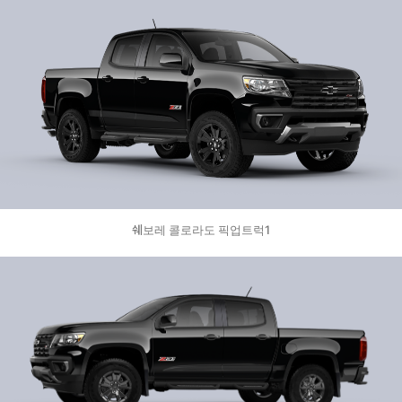
쉐보레 콜로라도 픽업트럭1