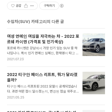
공감
구독하기
수입차(SUV) 카테고리의 다른 글
여성 연예인 여심을 자극하는 차 - 2022 포
르쉐 카이엔 (가격표 및 인기색상)
포르쉐 카이엔은 강남에서 가장 인기 있는 SUV 중 하
나입니다. 특히 인기 연예인 심혜진, 한채영이 타고 다
녀서 많이 알려진 차인데, 재미있는 점은 남성보다 여성
2021.07.23
들에게 인기 있는 차라는 점입니다. 보통 포르쉐는 남성
들이 좋아하는 차인데, 카이엔만큼은 여심을 제대로 공
략한 차 같습니다. 2022 포르쉐 카이엔 연비 및 스펙
2022 티구안 페이스 리프트, 뭐가 달라졌
엔진 : 가솔린 3.0, 가솔린 4.0, 가솔린 3.0 플러그인
을까?
하이브리드 대형SUV 제로백 : 6.2초 최고속도 : 245k
티구안 페이스 리프트된 2022 모델이 공개되었습니
m/h 복합연비 : 6.6~7.8 ㎞/ℓ 외관 인기색상 디자인의
다. 과연 어떤 점이 달라졌는지, 변경된 점을 위주로 20
포르쉐답게 색상은 정말 다양합니다. 기본 제공되는 화
22 티구안 페이스 리프트 모델에 대해 알려드리겠습니
2021.05.25
이트 블랙 색상 외에도 메탈릭 컬러 6종, 스페셜 컬러 3
다. 티구안 페이스 리프트 티구안의 경우 큰 변화보다는
종이 제공됩니다. 이 중 재미있는 점은 '카이엔'으로 명
작은 변화가 있습니다. 페이스리프트의 특징상 외관과
명된 색상이 있다는 점입니다. 카이…
내부에 대해서 변경이 이루어졌는데, 크게 달라진 점은