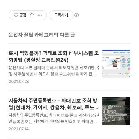
공감
구독하기
운전자 꿀팁 카테고리의 다른 글
혹시 찍혔을까? 과태료 조회 납부시스템 조
회방법 (경찰청 교통민원24)
운전하다 보면 딜레마 존에서 의도치 않은 신호위반, 주
행 시 추월하면서 의도치 않은 속도위반을 하게 됩니다.
애매할 때는 과태료가 부과되었는지 조마조마하게 되
2021.07.26
는데요. 이럴 때 과태료 부과 여부를 쉽게 조회할 수 있
는 시스템이 있습니다. 과태료 조회 납부시스템이라고
불리는 경찰청 교통민원24입니다. 어떻게 과태료 조회
자동차의 주민등록번호 - 차대번호 조회 방
하는지, 이의신청은 어떻게 하는지 알려드리겠습니다.
법(현대차, 기아차, 쌍용차, 쉐보레, 르노삼
과태료 조회 납부시스템 바로가기 : https://www.efi
성, BMW, 아우디, 벤츠)
자동차의 주민등록번호, 차대번호를 알고 계신가요? 주
ne.go.kr/ 이의신청 방법 : 경찰서 방문 및 서면 제출
민등록번호는 사람에게 부여되는 번호이고 차대번호는
과태료 조회 납부시스템 경찰청에서는 교통위반을 조
자동차에 부여되는 번호입니다. 이 차량번호는 고유한
2021.07.14
회할 수 있는 과태료 조회 납부시스템인 경찰청 교통민
값이라 출고시부터 폐차까지 고유한 번호를 유지하는
원24를 운영하고 있습니다. 별도의 회원가입 없이 공