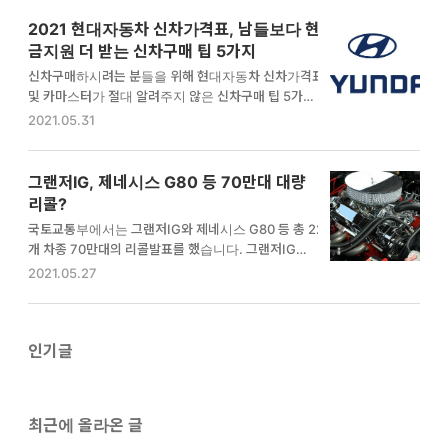
데요. 이러한 특성 덕분에 중고차 구매시 한번씩 조회하
인인증서 또는 디지털 원패스로 로그인하면 쉽게 과태
게 됩니다. 자동차 차대번호의 의미와 각 제조사별 차대
2021 현대자동차 신차가격표, 남들보다 현
료 부과 여부를 …
번호 조회방법을 알려드리겠습니다. 중고차 구매를 앞
금지원 더 받는 신차구매 팁 5가지
두고 있는 분이나, 경매, 공매를 통해 차량을 낙찰받으
신차구매하시려는 분들을 위해 현대자동차 신차가격표
시려는 분들은 차대번호로 다양한 정보를 확인해보세
및 카마스터가 절대 알려주지 않은 신차구매 팁 5가지
요. 자동차 차대번호 의미 자동차 차대번호 고유한 차량
를 알려드리고 합니다. 이 방법을 알고 구매한다면 다른
2021.05.31
식별번호라 전세계에 하나밖에 없는 값입니다. 그래서
사람보다 조금 더 할인을 받을 수 있어요. 자세히 방법
자동차 차대번호만 알고 있다면 제조국가, 차종, 안전장
을 알려드릴께요. 5가지 신차구매 팁만 기억해주세요.
치, 배기량, 제조년도 등 차량에 관련된 유용한 정보를
현대자동차 신차가격표를 알려드리기 전에, 신차구매
그랜저IG, 제네시스 G80 등 70만대 대량
쉽게 확인할 수 있어요. 제조국가 :…
팁 5가지에 대해 먼저 알려드리겠습니다. 1. 현대자동
리콜?
차 지점 대신 대리점을 방문한다 신차구매 팁 첫번째는
국토교통부에서는 그랜저IG와 제네시스 G80 등 총 22
지점과 대리점입니다. 우리가 오프라인 매장에서 만나
개 차종 70만대의 리콜발표를 했습니다. 그랜저IG의
볼 수 있는 현대자동차 매장은 두 가지 종류가 있습니
경우에는 작년에도 많이 팔린 베스트셀러 차종이라 리
2021.05.27
다. 대리점과 지점으로 나뉘는데요. 둘 간에는 큰 차이
콜대수도 많았는데 대상대수가 무려 19만대입니다. 1.
가 있습니다. - 현대자동차 지점 : 직영매장으로 판매직
리콜현황 1) 현대자동차 - 제네시스 G80 / 전자제어유
원이 현대자동차 소속이고 판매에 대한 수당이 미비 -
압장치(HECU) - 그랜저IG / 전자제어유압장치(HEC
현대자동차 대리점 : 현대…
U) - 쏠라티 / 승객좌석 전자제어유압장치(HECU)는
인기글
좀 생소한 장치죠? 이는 브레이크장치(ABS), 차체자세
제어장치(ESC), 구동력제어장치(TCS)를 통합 제어하
여 주행 안전성을 유지하는 장치를 말합니다. 제네시스
최근에 올라온 글
G80 및 그랜저IG는 장치가 내부 합선되서 화재가 발생