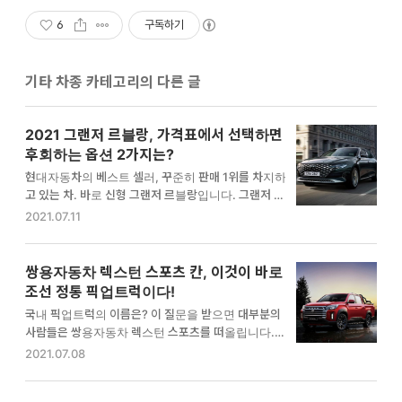
6
구독하기
기타 차종 카테고리의 다른 글
2021 그랜저 르블랑, 가격표에서 선택하면
후회하는 옵션 2가지는?
현대자동차의 베스트 셀러, 꾸준히 판매 1위를 차지하
고 있는 차. 바로 신형 그랜저 르블랑입니다. 그랜저 르
블랑 가격표, 색상 정보와 선택하면 후회하는 옵션에 대
2021.07.11
해 자세히 알려드리겠습니다. 그랜저 르블랑이란? 그랜
저는 꾸준히 잘 팔리는 현대자동차의 판매량 1위입니
다. 그런데 갑자기 그랜저 르블랑이라는 새로운 이름이
쌍용자동차 렉스턴 스포츠 칸, 이것이 바로
붙여지면서 대대적인 마케팅을 시작했습니다. 왜 그럴
조선 정통 픽업트럭이다!
까요? 아마도 같은 계열사에서 출시한 K8의 신차효과
국내 픽업트럭의 이름은? 이 질문을 받으면 대부분의
가 쏠쏠했기 때문입니다. 그렇다고 현대차 판매 1위 그
사람들은 쌍용자동차 렉스턴 스포츠를 떠올립니다. 그
랜저도 그냥 바라보고만 있을 수 없었죠. 하지만 그랜저
만큼 픽업트럭의 불모지와 같던 한국에서 꾸준히 만들
2021.07.08
풀체인지하기에는 조금 이른 시기였습니다. 그래서 등
던 업체가 바로 쌍용자동차죠. 국내에서 픽업트럭을 꾸
장한 것이 트림을 약간 손보는 방식으로 그랜저 르블랑
준히 만든 쌍용자동차와 렉스턴 스포츠를 가르키며 이
이 탄생하게 된 것이죠. 그랜저 르블랑의 변경사항은 아