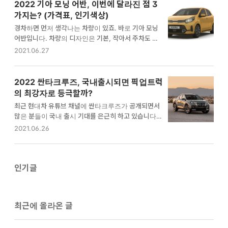
라는 애칭 붙었습니다. 과연 조선 정통 픽업트럭인 렉스
2022 기아 모닝 어반, 이번에 달라진 점 3
래 글을 참고해주세요. 202…
턴 스포츠 칸, 어떤 점이 새로워졌는지 자세히 알려드리
가지는? (가격표, 인기색상)
겠습니다. 연비 및 스펙 - 출시일 : 2021.04 - 엔진 : 디
경차하면 먼저 생각나는 차량이 있죠. 바로 기아 모닝
젤 2.2 - 배기량 : 2157cc - 복합연비 : 10.3km/l 외관
어반입니다. 차량의 디자인은 기본, 작아서 주차도 편리
렉스턴 스포츠 칸을 보고 드는 느낌은 단 한가지 입니
하고, 연비도 뛰어나 실용성을 중시하는 분들 사이에서
2021.06.27
다. 픽업트럭답게 차량 뒷면에 싣는 거대한 짐들이 가장
인기가 높은 차종인데요. 이번에 모닝 어반이 새로 출시
먼저 떠오르며, 견인하는 힘도 좋아 트레일러 견인도 문
되었습니다. 작년에 모닝 어반이 나온 이후 새로 출시된
제없죠. 캠핑을 자주 다니시는 분들에게 렉스턴…
2022년형 모델인데, 어떤 점이 달라졌는지, 그리고 기
2022 싼타크루즈, 국내출시되면 픽업트럭
아 모닝 가격표는 어떻게 바뀌었는지 자세히 알려드릴
의 최강자로 등극할까?
께요. 2022 기아 모닝 어반 무엇이 달라졌을까? 이번
최근 현대차 유튜브 채널에 싼타크루즈가 공개되면서
에 변화는 2021 기아 모닝 어반에 비하면 소소하게 달
많은 분들이 국내 출시 기대를 은근히 하고 있습니다.
라졌습니다. 자동차 회사들은 매년 새로운 제품을 출시
투싼을 베이스로 한 픽업트럭인 싼타크루즈 스펙과 그
2021.06.26
하면서 아예 바뀐 신차를 내놓기도 하지만 연식을 바꾸
특징에 대해서 자세히 알아보겠습니다. 왜 싼타그루즈
면서 마이너한 업그레이드를 하는 경우도 많죠. 바로 2
일까? 싼타크루즈 이야기는 2015년 미국 디트로이트
022 기아 모닝 어반이 이런 마이너 업그레이드 한 케이
오토쇼에서 처음 나왔습니다. 이때는 컨셉카로 발표되
스입니다. 1…
었는데 그로부터 6년 뒤 현대차에서는 싼타크루즈를 정
인기글
식으로 발표하기 이르렀습니다. 현대차 북미 제품전략
담당자 길버트 카스틸로는 그 이유를 이렇게 말했습니
다. "현대차는 싼타크루즈가 많은 관심을 받은 것을 알
최근에 올라온 글
고 있고, 소형 픽업트럭이 좋은 기회라 될 것이라 생각
했다." "그 당시 투싼의 플랫폼은 오래되었고 많은 것을
포기할 수 밖에 없었다." "새로운 플랫폼이 개발된 후 마